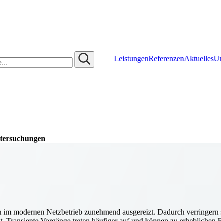
Leistungen
Referenzen
Aktuelles
U
ntersuchungen
en im modernen Netzbetrieb zunehmend ausgereizt. Dadurch verringern s
gt. Transiente Vorgänge treten häufiger auf und können zu erheblichen