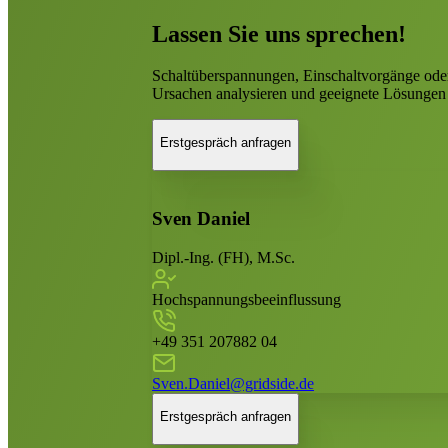
Lassen Sie uns sprechen!
Schaltüberspannungen, Einschaltvorgänge oder
Ursachen analysieren und geeignete Lösungen
Erstgespräch anfragen
Sven Daniel
Dipl.-Ing. (FH), M.Sc.
Hochspannungsbeeinflussung
+49 351 207882 04
Sven.Daniel@gridside.de
Erstgespräch anfragen