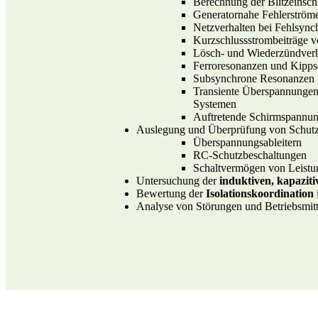
Berechnung der Blitzeinschl
Generatornahe Fehlerström
Netzverhalten bei Fehlsync
Kurzschlussstrombeiträge 
Lösch- und Wiederzündverh
Ferroresonanzen und Kipp
Subsynchrone Resonanzen
Transiente Überspannungen
Systemen
Auftretende Schirmspannung
Auslegung und Überprüfung von Schutz-
Überspannungsableitern
RC-Schutzbeschaltungen
Schaltvermögen von Leistu
Untersuchung der
induktiven, kapazi
Bewertung der
Isolationskoordination
Analyse von Störungen und Betriebsmitt