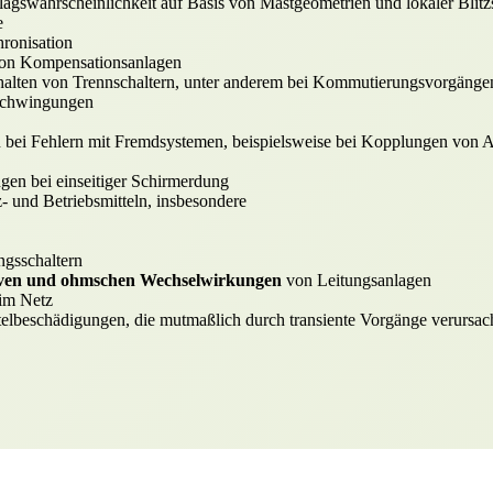
agswahrscheinlichkeit auf Basis von Mastgeometrien und lokaler Blitzs
e
hronisation
von Kompensationsanlagen
alten von Trennschaltern, unter anderem bei Kommutierungsvorgänge
schwingungen
 bei Fehlern mit Fremdsystemen, beispielsweise bei Kopplungen von
en bei einseitiger Schirmerdung
 und Betriebsmitteln, insbesondere
ngsschaltern
tiven und ohmschen Wechselwirkungen
von Leitungsanlagen
im Netz
elbeschädigungen, die mutmaßlich durch transiente Vorgänge verursa