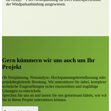
der Windparkanbindung ausgewiesen.
Gern kümmern wir uns auch um Ihr
Projekt
Ob Netzplanung, Netzanalyse, Hochspannungsbeeinflussung oder
projektbegleitende Beratung. Wir unterstützen Sie dabei, komplexe
technische Fragestellungen sicher einzuordnen und tragfähige
Lösungen zu entwickeln.
Sprechen Sie uns an und lassen Sie uns gemeinsam klären, wie wir
Sie in Ihrem Projekt unterstützen können.