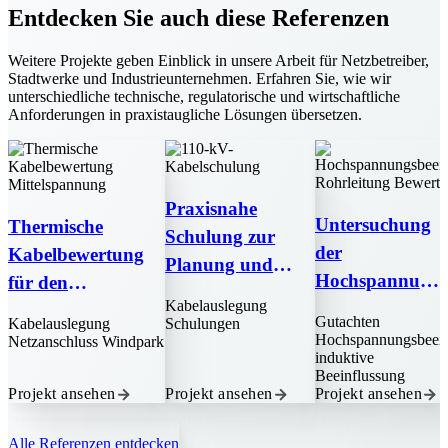
Entdecken Sie auch diese Referenzen
Weitere Projekte geben Einblick in unsere Arbeit für Netzbetreiber,
Stadtwerke und Industrieunternehmen. Erfahren Sie, wie wir
unterschiedliche technische, regulatorische und wirtschaftliche
Anforderungen in praxistaugliche Lösungen übersetzen.
Praxisnahe
Untersuchung
Thermische
Schulung zur
der
Kabelbewertung
Planung und
Hochspannun
für den
Auslegung von
Kabelauslegung
gsbeeinflussun
Netzanschluss des
110-kV-
Gutachten
Kabelauslegung
Schulungen
g einer
Windparks
Hochspannungsbeein
Netzanschluss
Windpark
Kabelsystemen
induktive
Freileitung
Wirmighausen
Beeinflussung
Projekt ansehen
Projekt ansehen
Personensicherheit
Projekt ansehen
Alle Referenzen entdecken