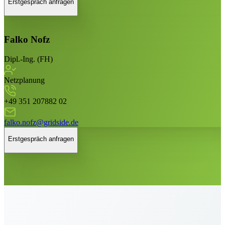
Erstgespräch anfragen
Falko Nofz
Dipl.-Ing. (FH)
Netzplanung
+49 351 207882 02
falko.nofz@gridside.de
Erstgespräch anfragen