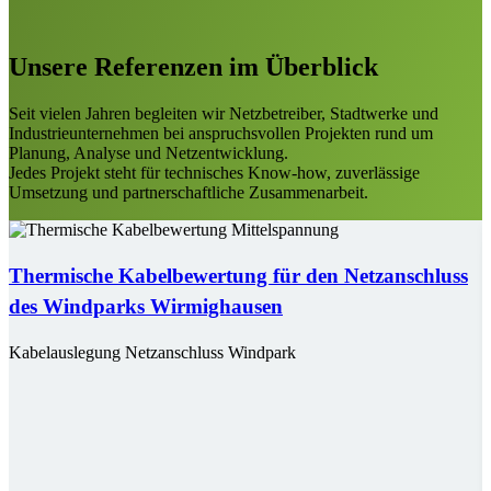
Unsere Referenzen im Überblick
Seit vielen Jahren begleiten wir Netzbetreiber, Stadtwerke und
Industrieunternehmen bei anspruchsvollen Projekten rund um
Planung, Analyse und Netzentwicklung.
Jedes Projekt steht für technisches Know-how, zuverlässige
Umsetzung und partnerschaftliche Zusammenarbeit.
Thermische Kabelbewertung für den Netzanschluss
des Windparks Wirmighausen
Kabelauslegung
Netzanschluss
Windpark